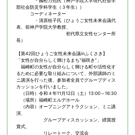
・國松万熙氏（神戸学院大学現代社会学
部社会防災学科学生（３年生））
コーディネーター
・清原桂子氏（ひょうご女性未来会議代
表、前神戸学院大学教授、
初代県立女性センター所
長）
【第42回ひょうご女性未来会議inふくさき】
「女性が自分らしく輝けるまち"福咲き”」
福崎町の女性が自分らしく輝ける町や活性化す
るために必要な取り組みについて、外部講師のミ
ニ講演を行った後、参加者全員でグループディス
カッションを行いました。
（日時）令和４年11月12日（土）13:00～16:30
（場所）福崎町エルデホール
（内容）オープニングアトラクション、ミニ講
演、
グループディスカッション、縹賞授
賞式、
リレートーク、交流会