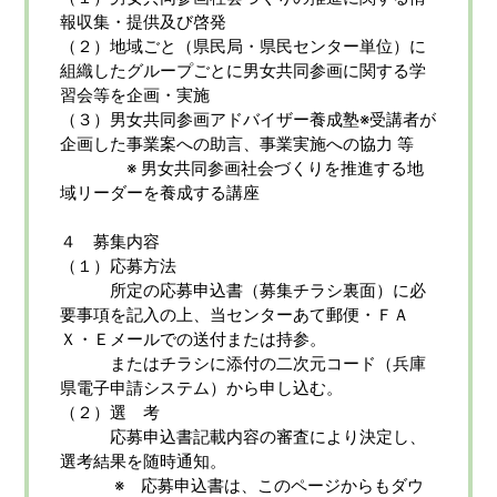
報収集・提供及び啓発
（２）地域ごと（県民局・県民センター単位）に
組織したグループごとに男女共同参画に関する学
習会等を企画・実施
（３）男女共同参画アドバイザー養成塾※受講者が
企画した事業案への助言、事業実施への協力 等
※ 男女共同参画社会づくりを推進する地
域リーダーを養成する講座
４ 募集内容
（１）応募方法
所定の応募申込書（募集チラシ裏面）に必
要事項を記入の上、当センターあて郵便・ＦＡ
Ｘ・Ｅメールでの送付または持参。
またはチラシに添付の二次元コード（兵庫
県電子申請システム）から申し込む。
（２）選 考
応募申込書記載内容の審査により決定し、
選考結果を随時通知。
※ 応募申込書は、このページからもダウ