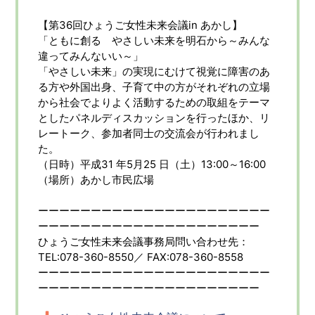
【第36回ひょうご女性未来会議in あかし】
「ともに創る やさしい未来を明石から～みんな
違ってみんないい～」
「やさしい未来」の実現にむけて視覚に障害のあ
る方や外国出身、子育て中の方がそれぞれの立場
から社会でよりよく活動するための取組をテーマ
としたパネルディスカッションを行ったほか、リ
レートーク、参加者同士の交流会が行われまし
た。
（日時）平成31 年5月25 日（土）13:00～16:00
（場所）あかし市民広場
ーーーーーーーーーーーーーーーーーーーーーー
ーーーーーーーーーーーーーーーーーーーーー
ひょうご女性未来会議事務局問い合わせ先：
TEL:078-360-8550／ FAX:078-360-8558
ーーーーーーーーーーーーーーーーーーーーーー
ーーーーーーーーーーーーーーーーーーーーー