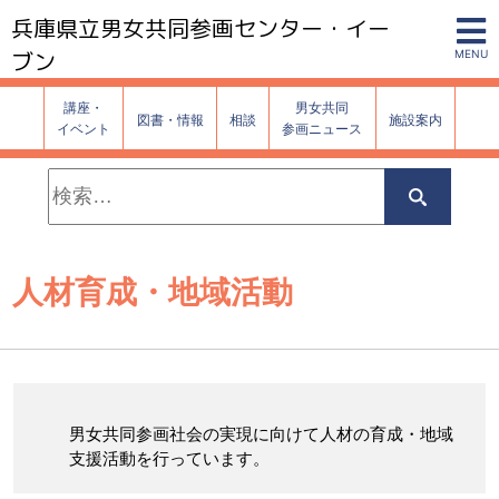
兵庫県立男女共同参画センター・イー
ブン
MENU
講座・
男女共同
図書・情報
相談
施設案内
イベント
参画ニュース
検
索:
検
索
人材育成・地域活動
男女共同参画社会の実現に向けて人材の育成・地域
支援活動を行っています。