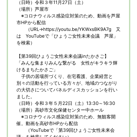
（日時）令和３年11月27日（土）
（場所）芦屋市
※コロナウィルス感染症対策のため、動画を芦屋
市HPから配信
（URL→https://youtu.be/YKWxsBK9A7g 又
は YouTubeで「ひょうご女性未来会議 芦屋」
を検索）
【第39回ひょうご女性未来会議inたかさご】
「みんな集まりみんな繋がる 女性がキラキラ輝
けるまちたかさご」
子供の居場所づくり、在宅看護、企業経営と
別々の活動を行っている方々が、地域のつながり
の大切さについてパネルディスカッションを行い
ました。
（日時）令和３年５月22日（土）13:30～16:30
（場所）高砂市文化保健センター中ホール
※コロナウィルス感染症対策のため、無観客開
催。動画を高砂市HPから配信
（YouTubeで「第39回ひょうご女性未来会
議」を検索してください）