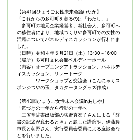
【第41回ひょうご女性未来会議inたか】
「これからの多可町を創るのは「わたし」」
多可町の地元企業経営者、新社会人、多可町へ
の移住者により、地域づくりや多可町での女性の
活躍についてパネルディスカッションが行われま
した。
（日時）令和４年５月21日（土）13:30～16:00
（場所）多可町文化会館ベルディーホール
（内容）オープニングアトラクション、パネルデ
ィスカッション、リレートーク
ワークショップと交流会（こんにゃくス
ポンジつやの玉、タカタータングッズ作成）
【第40回ひょうご女性未来会議inあしや】
「気づきの一年から行動の一年へ」
三省堂辞書出版部の荻野真友子さんによる「辞
書の記述が変わるとき」と題した講演や、伊藤舞
市長と荻野さん、実行委員会委員による座談会な
どを行いました。