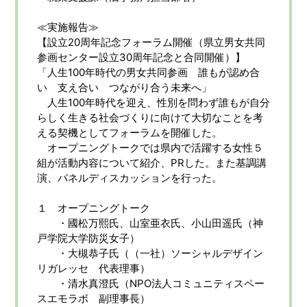
≪実施報告≫
【設立20周年記念フォーラム開催（県立男女共同
参画センター設立30周年記念と合同開催）】
「人生100年時代の男女共同参画 誰もが認め合
い 支え合い つながり合う未来へ」
人生100年時代を迎え、性別を問わず誰もが自分
らしく生きる社会づくりに向けて大切なことを考
える契機としてフォーラムを開催した。
オープニングトークでは県内で活躍する女性５
組が活動内容について紹介、PRした。また基調講
演、パネルディスカッションを行った。
１ オープニングトーク
・國松万熙氏、山室亜衣氏、小山田遥氏（神
戸学院大学防災女子）
・大槻恭子氏（（一社）ソーシャルデザイン
リガレッセ 代表理事）
・清水真澄氏（NPO法人コミュニティスペー
スエモラボ 副理事長）