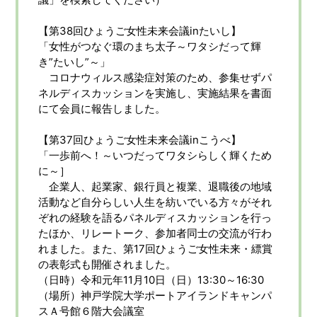
【第38回ひょうご女性未来会議inたいし】
「女性がつなぐ環のまち太子～ワタシだって輝
き”たいし”～」
コロナウィルス感染症対策のため、参集せずパ
ネルディスカッションを実施し、実施結果を書面
にて会員に報告しました。
【第37回ひょうご女性未来会議inこうべ】
「一歩前へ！～いつだってワタシらしく輝くため
に～］
企業人、起業家、銀行員と複業、退職後の地域
活動など自分らしい人生を紡いでいる方々がそれ
ぞれの経験を語るパネルディスカッションを行っ
たほか、リレートーク、参加者同士の交流が行わ
れました。また、第17回ひょうご女性未来・縹賞
の表彰式も開催されました。
（日時）令和元年11月10日（日）13:30～16:30
（場所）神戸学院大学ポートアイランドキャンパ
スＡ号館６階大会議室