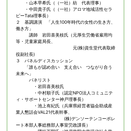
・山本早希氏（（一社）紡 代表理事）
・中田貴子氏（（一社）アロマ地域活性セラ
ピーTata理事長）
２ 基調講演 「人生100年時代の女性の生き方、
働き方」
講師 岩田喜美枝氏（元厚生労働省雇用均
等・児童家庭局長、
元(株)資生堂代表取締
役副社長)
３ パネルディスカッション
「誰もが認め合い 支え合い つながり合う
未来へ」
パネリスト
・岩田喜美枝氏
・中村順子氏（認定NPO法人コミュニテ
ィ・サポートセンター神戸理事長）
・池上有紀氏（兵庫県経営者協会助成産
業人懇話会VAL21代表幹事、
(株)デンソーテンコーポレ
ート本部人事総務部人事室労政課長）