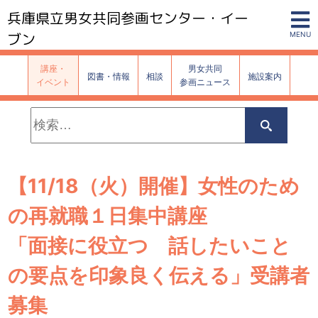
兵庫県立男女共同参画センター・イー
ブン
MENU
講座・
男女共同
図書・情報
相談
施設案内
イベント
参画ニュース
検
索:
検
索
【11/18（火）開催】女性のため
の再就職１日集中講座
「面接に役立つ 話したいこと
の要点を印象良く伝える」受講者
募集