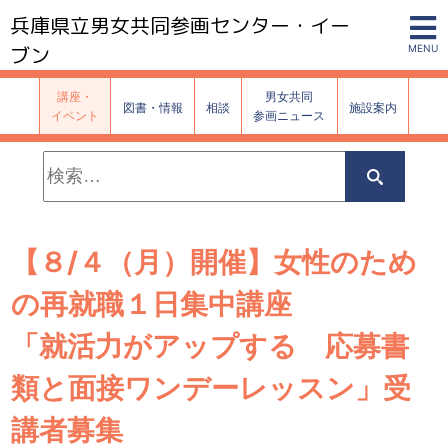
兵庫県立男女共同参画センター・イー
ブン
MENU
講座・
男女共同
図書・情報
相談
施設案内
イベント
参画ニュース
検
索:
検
索
【８/４（月）開催】女性のため
の再就職１日集中講座
「就活力がアップする 応募書
類と面接ワンデーレッスン」受
講者募集