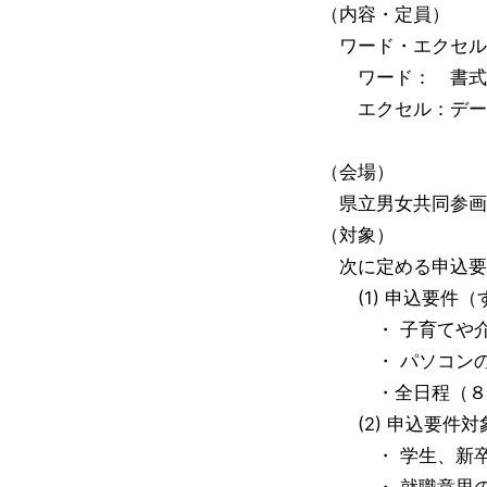
（内容・定員）
ワード・エクセル
ワード： 書式
エクセル：データ
（会場）
県立男女共同参画
（対象）
次に定める申込要
(1) 申込要件（
・ 子育てや介護
・ パソコンのロ
・全日程（８日
(2) 申込要件対
・ 学生、新卒者
・ 就職意思のな