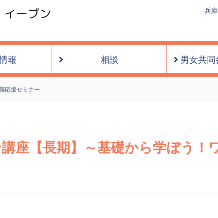
・イーブン
兵庫
情報
相談
男女共同
職応援セミナー
ン講座【長期】～基礎から学ぼう！