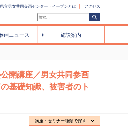
県立男女共同参画センター・イーブンとは
アクセス
検
検
索:
索
参画ニュース
施設案内
塾公開講座／男女共同参画
Vの基礎知識、被害者のト
講座・セミナー種類で探す