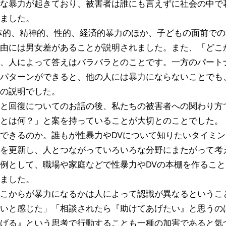
な暴力が起きており、被害者は誰にも言えずに社会の中で
ました。
的、精神的、性的、経済的暴力のほか、子どもの面前での
由には男女差があることが説明されました。また、「どこ
、人によって答えはバラバラとのことです。一方のパート
パターンができると、他の人には暴力にならないことでも
の説明でした。
と回復についてのお話の後、私たちの被害者への関わり方
とは何？」と案を持っていることが大切とのことでした。
できるのか。誰もが性暴力やDVについて知りたいタイミン
を更新し、人とつながっていろいろな分野にまたがって考
例として、職場や家庭などで性暴力やDVの本棚を作るこ
りました。
からが暴力になるかは人によって認識が異なるということ
いと感じた」「相談されたら『助けてあげたい』と思うの
げる』という思考で行動することも一種の加害であると気