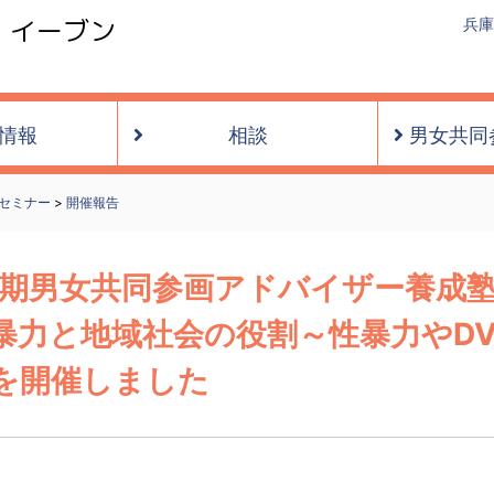
・イーブン
兵庫
情報
相談
男女共同
セミナー
>
開催報告
29期男女共同参画アドバイザー養成
暴力と地域社会の役割～性暴力やD
を開催しました