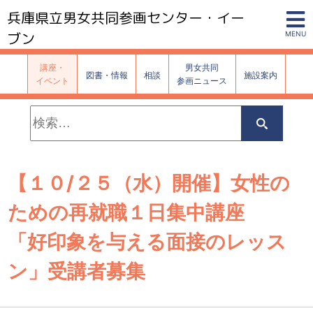
兵庫県立男女共同参画センター・イー
ブン
MENU
講座・
男女共同
図書・情報
相談
施設案内
イベント
参画ニュース
検
索:
検
索
【１０/２５（水）開催】女性の
ための再就職１日集中講座
「好印象を与える面接のレッス
ン」受講者募集