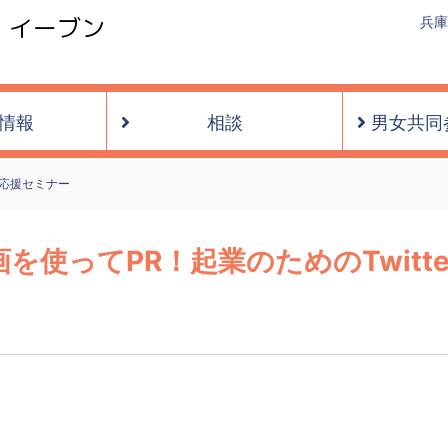
・イーブン
兵庫
情報
相談
男女共同
応援セミナー
「動画を使ってPR！起業のためのTwi