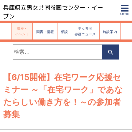
兵庫県立男女共同参画センター・イー
ブン
MENU
講座・
男女共同
図書・情報
相談
施設案内
イベント
参画ニュース
検
索:
検
索
【6/15開催】在宅ワーク応援セ
ミナー ～「在宅ワーク」であな
たらしい働き方を！～の参加者
募集