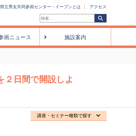
県立男女共同参画センター・イーブンとは
アクセス
検
検
索:
索
参画ニュース
施設案内
プを２日間で開設しよ
講座・セミナー種類で探す