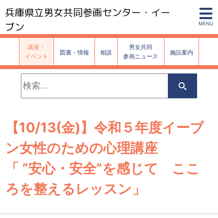
兵庫県立男女共同参画センター・イー
ブン
MENU
講座・
男女共同
図書・情報
相談
施設案内
イベント
参画ニュース
検
索:
検
索
【10/13(金)】令和５年度イーブ
ン女性のための心理講座
「 ”安心・安全”を感じて ここ
ろを整えるレッスン」