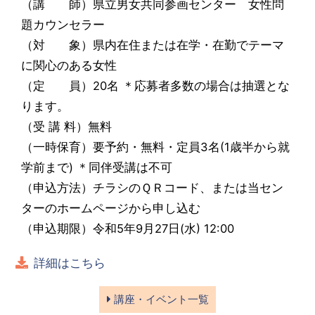
（講 師）県立男女共同参画センター 女性問
題カウンセラー
（対 象）県内在住または在学・在勤でテーマ
に関心のある女性
（定 員）20名 ＊応募者多数の場合は抽選とな
ります。
（受 講 料）無料
（一時保育）要予約・無料・定員3名(1歳半から就
学前まで) ＊同伴受講は不可
（申込方法）チラシのＱＲコード、または当セン
ターのホームページから申し込む
（申込期限）令和5年9月27日(水) 12:00
詳細はこちら
講座・イベント一覧