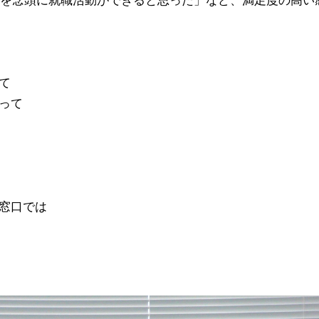
て
って
窓口では