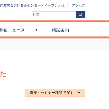
県立男女共同参画センター・イーブンとは
アクセス
検
検
索:
索
参画ニュース
施設案内
た
講座・セミナー種類で探す