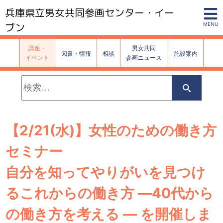
兵庫県立男女共同参画センター・イー
ブン
MENU
講座・
男女共同
図書・情報
相談
施設案内
イベント
参画ニュース
検
索:
検
索
【2/21(水)】女性のための働き方
セミナー
自分を知ってやりがいを見つけ
るこれからの働き方 ―40代から
の働き方を考える ― を開催しま