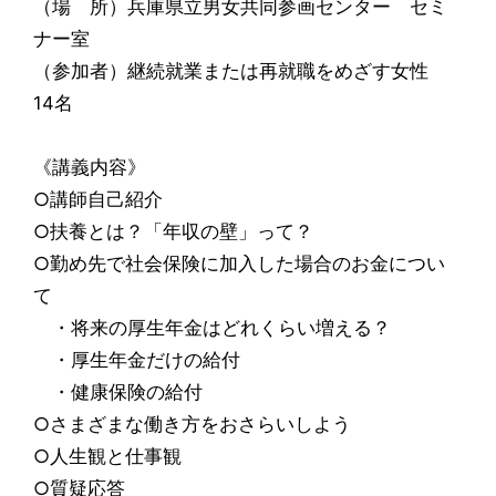
（場 所）兵庫県立男女共同参画センター セミ
ナー室
（参加者）継続就業または再就職をめざす女性
14名
《講義内容》
○講師自己紹介
○扶養とは？「年収の壁」って？
○勤め先で社会保険に加入した場合のお金につい
て
・将来の厚生年金はどれくらい増える？
・厚生年金だけの給付
・健康保険の給付
○さまざまな働き方をおさらいしよう
○人生観と仕事観
○質疑応答