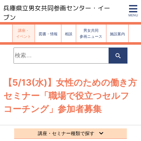
兵庫県立男女共同参画センター・イー
ブン
MENU
講座・
男女共同
図書・情報
相談
施設案内
イベント
参画ニュース
検
索:
検
索
【5/13(水)】女性のための働き方
セミナー「職場で役立つセルフ
コーチング」参加者募集
講座・セミナー種類で探す