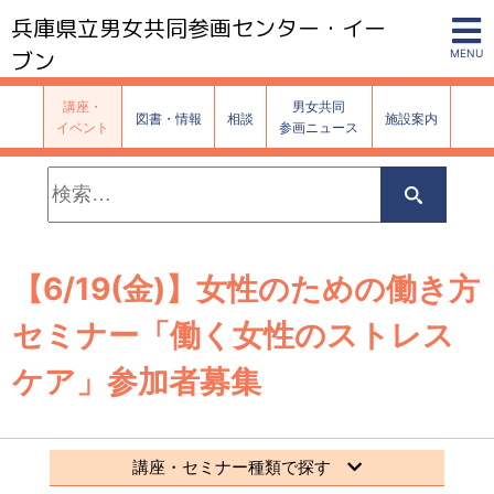
兵庫県立男女共同参画センター・イー
ブン
MENU
講座・
男女共同
図書・情報
相談
施設案内
イベント
参画ニュース
検
索:
検
索
【6/19(金)】女性のための働き方
セミナー「働く女性のストレス
ケア」参加者募集
講座・セミナー種類で探す