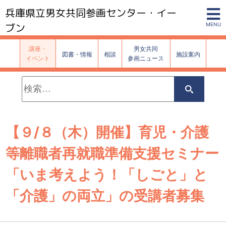
兵庫県立男女共同参画センター・イー
ブン
MENU
講座・
男女共同
図書・情報
相談
施設案内
イベント
参画ニュース
検
索:
検
索
【９/８（木）開催】育児・介護
等離職者再就職準備支援セミナー
「いま考えよう！「しごと」と
「介護」の両立」の受講者募集