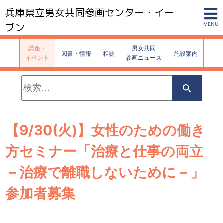
兵庫県立男女共同参画センター・イー
ブン
MENU
講座・
男女共同
図書・情報
相談
施設案内
イベント
参画ニュース
検
索:
検
索
【9/30(火)】女性のための働き
方セミナー「治療と仕事の両立
－治療で離職しないために－」
参加者募集