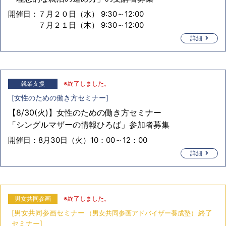
開催日：
７月２０日（水） 9:30～12:00
７月２１日（木） 9:30～12:00
詳細
就業支援
※終了しました。
[
女性のための働き方セミナー
]
【8/30(火)】女性のための働き方セミナー
「シングルマザーの情報ひろば」参加者募集
開催日：
8月30日（火）10：00～12：00
詳細
男女共同参画
※終了しました。
[
男女共同参画セミナー
終了
男女共同参画アドバイザー養成塾
セミナー
]