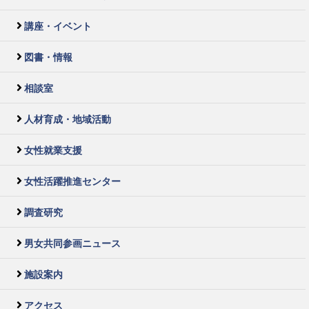
講座・イベント
図書・情報
相談室
人材育成・地域活動
女性就業支援
女性活躍推進センター
調査研究
男女共同参画ニュース
施設案内
アクセス