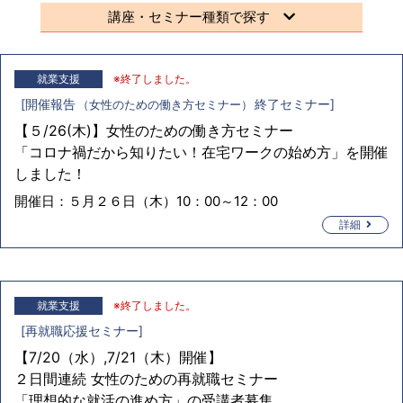
講座・セミナー種類で探す
就業支援
※終了しました。
[
開催報告
終了セミナー
]
女性のための働き方セミナー
【５/26(木)】女性のための働き方セミナー
「コロナ禍だから知りたい！在宅ワークの始め方」を開催
しました！
開催日：
５月２６日（木）10：00～12：00
詳細
就業支援
※終了しました。
[
再就職応援セミナー
]
【7/20（水）,7/21（木）開催】
２日間連続 女性のための再就職セミナー
「理想的な就活の進め方」の受講者募集