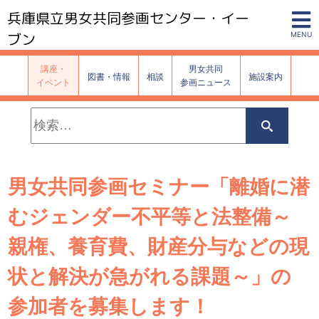
兵庫県立男女共同参画センター・イー
ブン
MENU
講座・
男女共同
図書・情報
相談
施設案内
イベント
参画ニュース
検
索:
検
索
男女共同参画セミナー「離婚に潜
むジェンダー不平等と法整備～
親権、養育費、財産分与などの現
状と解決が急がれる課題～」の
参加者を募集します！