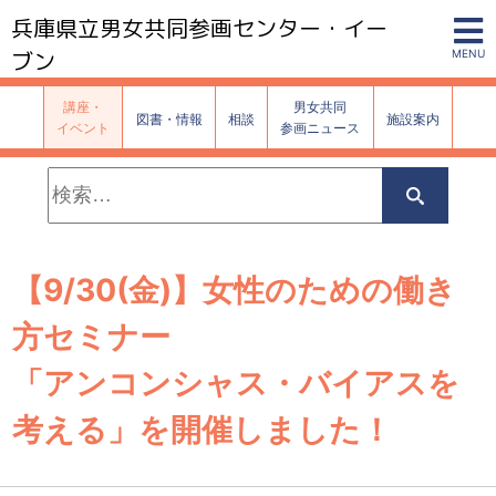
兵庫県立男女共同参画センター・イー
ブン
MENU
講座・
男女共同
図書・情報
相談
施設案内
イベント
参画ニュース
検
索:
検
索
【9/30(金)】女性のための働き
方セミナー
「アンコンシャス・バイアスを
考える」を開催しました！