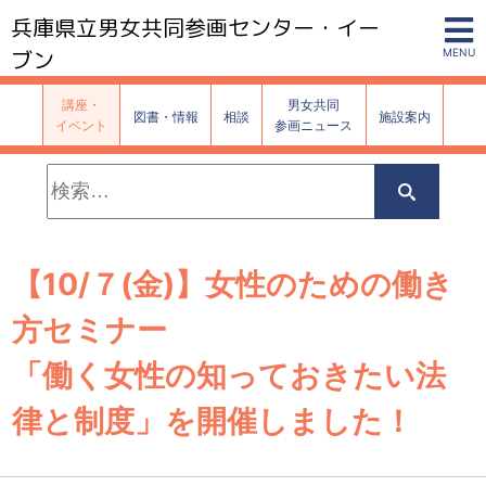
兵庫県立男女共同参画センター・イー
ブン
MENU
講座・
男女共同
図書・情報
相談
施設案内
イベント
参画ニュース
検
索:
検
索
【10/７(金)】女性のための働き
方セミナー
「働く女性の知っておきたい法
律と制度」を開催しました！