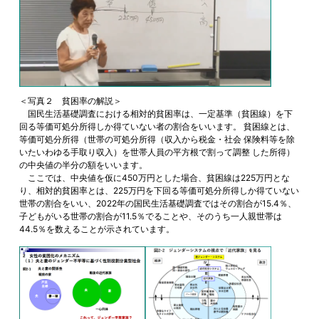
＜写真２ 貧困率の解説＞
国民生活基礎調査における相対的貧困率は、一定基準（貧困線）を下
回る等価可処分所得しか得ていない者の割合をいいます。 貧困線とは、
等価可処分所得（世帯の可処分所得（収入から税金・社会 保険料等を除
いたいわゆる手取り収入）を世帯人員の平方根で割って調整 した所得）
の中央値の半分の額をいいます。
ここでは、中央値を仮に450万円とした場合、貧困線は225万円とな
り、相対的貧困率とは、225万円を下回る等価可処分所得しか得ていない
世帯の割合をいい、2022年の国民生活基礎調査ではその割合が15.4％、
子どもがいる世帯の割合が11.5％でることや、そのうち一人親世帯は
44.5％を数えることが示されています。