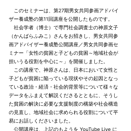
このセミナーは、第27期男女共同参画アドバイ
ザー養成塾の第11回講座を公開したものです。
社会学者（博士）で専門社会調査士の神原文子
（かんばらふみこ）さんをお招きし、男女共同参
画アドバイザー養成塾公開講座／男女共同参画セ
ミナー「女性の貧困と子どもの貧困～地域社会が
担いうる役割を中心に～」を開催しました。
この講座で、神原さんは、日本において女性と
子どもが貧困に陥っている現状やその起因となっ
ている政治・経済・社会的背景等について様々な
データをふまえて解説くださるとともに、そうし
た貧困の解決に必要な支援制度の構築や社会構造
の見直し、地域社会に求められる役割について平
易にお話しくださいました。
公開講座は、上記のもようを YouTube Live に