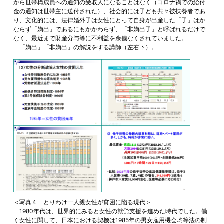
から世帯構成員への通知の受取人になることはなく（コロナ禍での給付
金の通知は世帯主に送付された）、社会的には子ども共々被扶養者であ
り、文化的には、法律婚外子は女性にとって自身が出産した「子」はか
ならず「嫡出」であるにもかかわらず、「非嫡出子」と呼ばれるだけで
なく、最近まで財産分与等に不利益を余儀なくされていました。
「嫡出」「非嫡出」の解説をする講師（左右下）。
＜写真４ とりわけ一人親女性が貧困に陥る現代＞
1980年代は、世界的にみると女性の就労支援を進めた時代でした。働
く女性に関して、日本における契機は1985年の男女雇用機会均等法の制