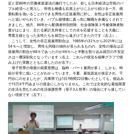
定と翌86年の労働者派遣法の施行でしたが、折しも日本経済は空前のバ
ブル経済へと突入し、所得も物価も右肩上がりに上がり続ける一方、残
業転勤を強いることのできる男性の正規雇用に対し、女性は非正規雇用
へと追いやられていき、バブル崩壊後に真っ先に離職を余儀なくされて
きました。他方、86年から配偶者特別控除、社会保険第３号被保険者制
度がはじまり、主たる家計支持者としての夫を応援することを大義に、
専業主婦となった女性たちを就労から遠ざけてきたのです（左上）。
こうして、女性の非正規雇用割合は、1985年の32％から2021年には
54％へと増加し、男性も同様の傾向が見られるものの、女性の場合は正
規雇用の割合が68％であったのが46％へと半数を割り込み就労の不安定
さは一層深刻化となっています（右上、これらの状況を縦棒グラフで積
み上げた実数とともに表したのが左下）。
母子世帯の母親の就業形態は、臨時・パート雇用が多く、しかも、時
給が非常に低いことがわかっています。今夏、最低賃金が改定され、千
円台にのせましたが、兵庫県では1日7時間22日働いたとしても、税込み
で15万4千円あまりの賃金にしかなりません。これでは文化的な最低限度
の生活を営むための生活保護世帯（母子3人世帯）の場合にすら達してい
ない現状です（左下）。