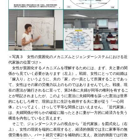
＜写真３ 女性の貧困化のメカニズムとジェンダーシステムにおける近
代家族の位置づけ＞
女性が貧困化するメカニズムを理解するためには、まず、夫と妻の関
係から見ていく必要があります（左上）。戦前、女性にとっての結婚は
「嫁入り」というように、夫の「家」の一員として所属することであっ
て、女性はその家の労働力以上のものではありませんでした。戦後、現
在の憲法が施行されるに至って、第24条に夫婦が同等の権利を有するこ
とが明記されましたが、このように憲法に夫婦同権を謳った憲法は世界
的にもむしろ稀で、現状は主に生計を維持する夫に妻が従う「一心同
体」といってよく、けっして平等な関係とはいえません。「近代家族」
は、夫婦関係が何らかの破綻に陥ったときに妻が一方的に経済力を失う
構造を内包していると言えます。
そこで、ジェンダーシステムの視点から「近代家族」を図式化し（右
上）、女性の現状を端的に表現すると、経済的側面では主に家事等の無
償労働を担い、パート就労で家計を補助的に支え、政治的側面では行政