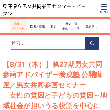
兵庫県立男女共同参画センター・イー
ブン
MENU
講座・
男女共同
図書・情報
相談
施設案内
イベント
参画ニュース
検
索:
検
索
【8/31（木）】第27期男女共同
参画アドバイザー養成塾 公開講
座／男女共同参画セミナー
「女性の貧困と子どもの貧困～地
域社会が担いうる役割を中心に