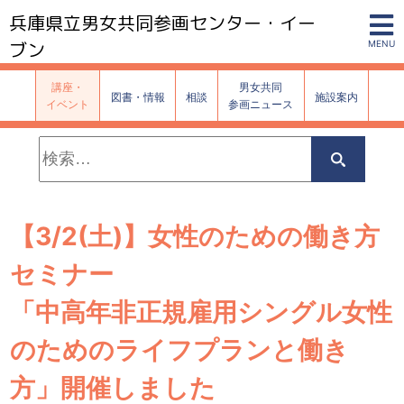
兵庫県立男女共同参画センター・イー
ブン
MENU
講座・
男女共同
図書・情報
相談
施設案内
イベント
参画ニュース
検
索:
検
索
【3/2(土)】女性のための働き方
セミナー
「中高年非正規雇用シングル女性
のためのライフプランと働き
方」開催しました