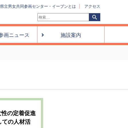
県立男女共同参画センター・イーブンとは
アクセス
検
検
索:
索
参画ニュース
施設案内
く女性の定着促進
しての人材活