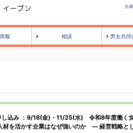
・イーブン
兵庫
情報
相談
男女共同
し込み ：9/18(金)・11/25(水) 令和8年度働
 人材を活かす企業はなぜ強いのか ― 経営戦略と