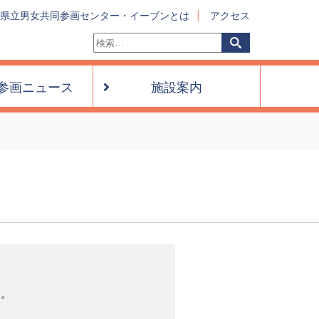
県立男女共同参画センター・イーブンとは
アクセス
検
検
索:
索
参画ニュース
施設案内
す。