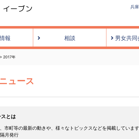
・イーブン
兵庫
情報
相談
男女共同
>
2017年
画ニュース
ースとは
、市町等の最新の動きや、様々なトピックスなどを掲載していま
り隔月発行